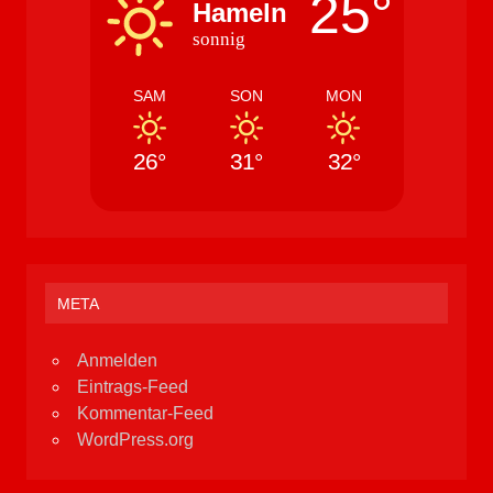
25°
Hameln
sonnig
SAM
SON
MON
26°
31°
32°
META
Anmelden
Eintrags-Feed
Kommentar-Feed
WordPress.org