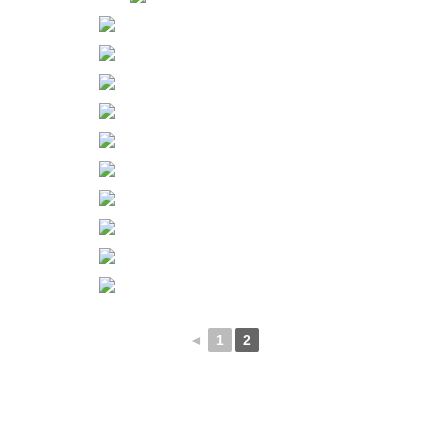
◄
1
2