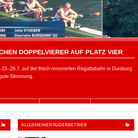
CHEN DOPPELVIERER AUF PLATZ VIER
23.-26.7. auf der frisch renovierten Regattabahn in Duisburg
 gute Stimmung.
ALLGEMEINER RUDERBETRIEB