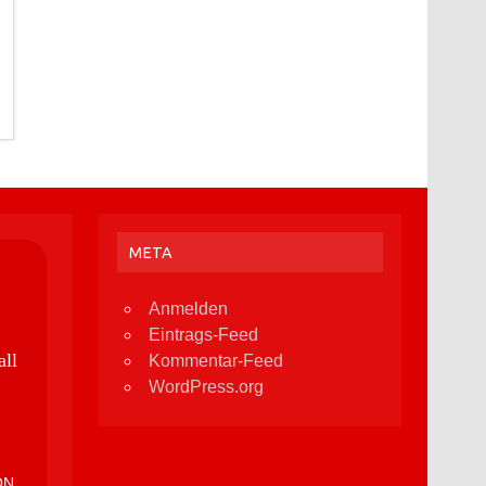
META
Anmelden
Eintrags-Feed
all
Kommentar-Feed
WordPress.org
ON