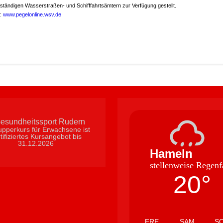
pperkurs für Erwachsene ist
tifiziertes Kursangebot bis
31.12.2026
Hameln
stellenweise Regenf
20°
FRE
SAM
S