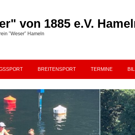
r" von 1885 e.V. Hamel
rein "Weser" Hameln
NGSSPORT
BREITENSPORT
TERMINE
BI