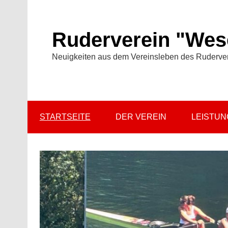
Zum
Inhalt
springen
Ruderverein "Wese
Neuigkeiten aus dem Vereinsleben des Ruderve
STARTSEITE
DER VEREIN
LEISTU