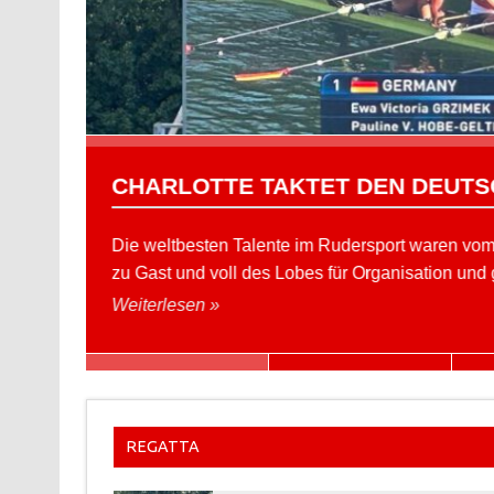
CHARLOTTE TAKTET DEN DEUTS
Die weltbesten Talente im Rudersport waren vom 
zu Gast und voll des Lobes für Organisation und
Weiterlesen »
REGATTA