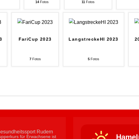
14
Fotos
11
Fotos
3
FariCup 2023
LangstreckeHI 2023
2
7
Fotos
5
Fotos
Hamel
pperkurs für Erwachsene ist