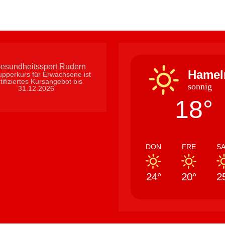
Hamel
pperkurs für Erwachsene ist
tifiziertes Kursangebot bis
sonnig
31.12.2026
18°
DON
FRE
S
24°
20°
2