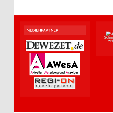
MEDIENPARTNER
Schnu
zer