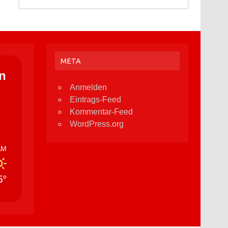
META
n
Anmelden
Eintrags-Feed
Kommentar-Feed
WordPress.org
AM
5°