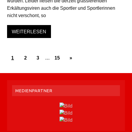
wurden. Leider ließen die derzeit grassierenden
Erkältungsviren auch die Sportler und Sportlerinnen
nicht verschont, so
WEITERLESEN
1
2
3
…
15
»
MEDIENPARTNER