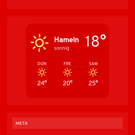
18°
Hameln
sonnig
DON
FRE
SAM
24°
20°
25°
META