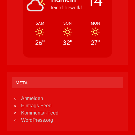
14°
leicht bewölkt
SAM
SON
MON
26°
32°
27°
META
Anmelden
Eintrags-Feed
Kommentar-Feed
WordPress.org