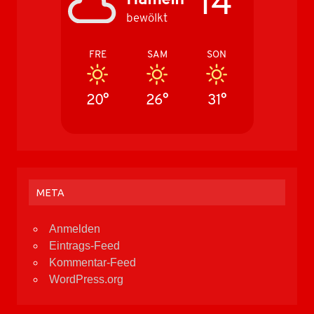
14°
bewölkt
FRE
SAM
SON
20°
26°
31°
META
Anmelden
Eintrags-Feed
Kommentar-Feed
WordPress.org