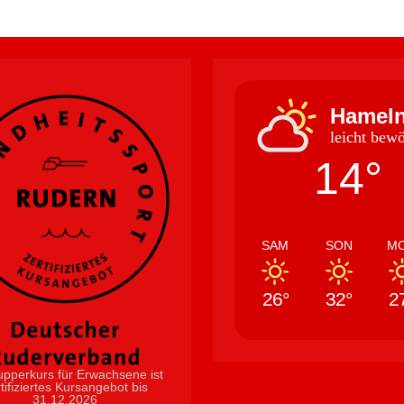
Hamel
leicht bewö
14°
SAM
SON
M
26°
32°
2
pperkurs für Erwachsene ist
tifiziertes Kursangebot bis
31.12.2026