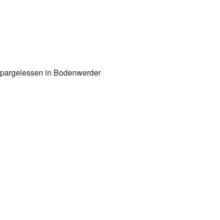
alender
iCalendar
 Spargelessen in Bodenwerder