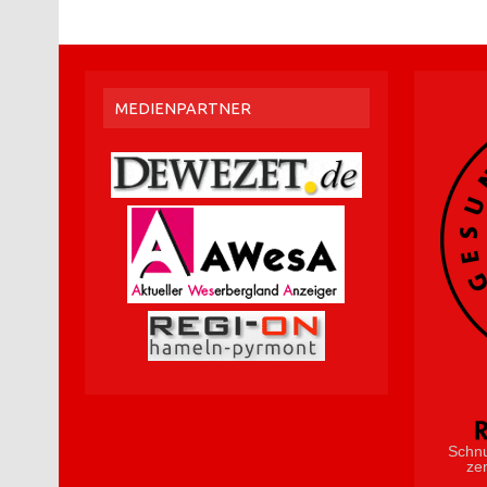
MEDIENPARTNER
Schnu
zer