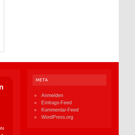
META
n
Anmelden
Eintrags-Feed
Kommentar-Feed
WordPress.org
ON