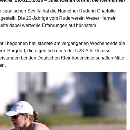
villa, 29.-31.5.2026
–
Julia Klemm ordnet die Rennen ein
im spanischen Sevilla hat die Hamelner Ruderin Charlotte
s gestellt. Die 20-Jährige vom Ruderverein Weser Hameln
elte dabei wertvolle Erfahrungen auf höchstem
April begonnen hat, startete am vergangenen Wochenende die
r. Burgdorf, die eigentlich noch der U23-Altersklasse
Leistungen bei den Deutschen Kleinbootmeisterschaften Mitte
en.