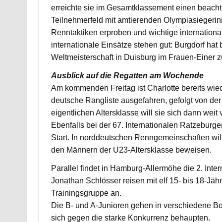
erreichte sie im Gesamtklassement einen beachtl
Teilnehmerfeld mit amtierenden Olympiasiegeri
Renntaktiken erproben und wichtige internation
internationale Einsätze stehen gut: Burgdorf ha
Weltmeisterschaft in Duisburg im Frauen-Einer zu
Ausblick auf die Regatten am Wochende
Am kommenden Freitag ist Charlotte bereits wied
deutsche Rangliste ausgefahren, gefolgt von der
eigentlichen Altersklasse will sie sich dann weit 
Ebenfalls bei der 67. Internationalen Ratzeburg
Start. In norddeutschen Renngemeinschaften will
den Männern der U23-Altersklasse beweisen.
Parallel findet in Hamburg-Allermöhe die 2. Int
Jonathan Schlösser reisen mit elf 15- bis 18-J
Trainingsgruppe an.
Die B- und A-Junioren gehen in verschiedene Bo
sich gegen die starke Konkurrenz behaupten.