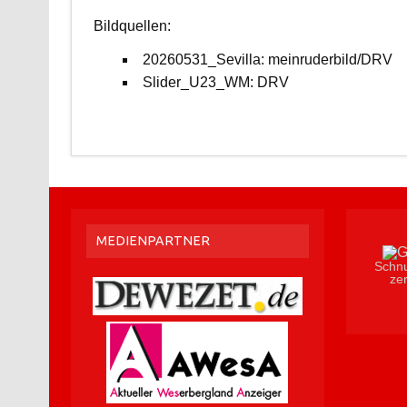
Bildquellen:
20260531_Sevilla: meinruderbild/DRV
Slider_U23_WM: DRV
MEDIENPARTNER
Schnu
zer