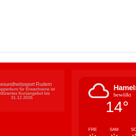
Hamel
pperkurs für Erwachsene ist
tifiziertes Kursangebot bis
bewölkt
31.12.2026
14°
FRE
SAM
S