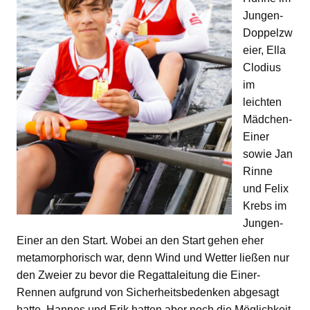
Jungen-
Doppelzw
eier, Ella
Clodius
im
leichten
Mädchen-
Einer
sowie Jan
Rinne
und Felix
Krebs im
Jungen-
Einer an den Start. Wobei an den Start gehen eher
metamorphorisch war, denn Wind und Wetter ließen nur
den Zweier zu bevor die Regattaleitung die Einer-
Rennen aufgrund von Sicherheitsbedenken abgesagt
hatte. Hannes und Erik hatten aber noch die Möglichkeit