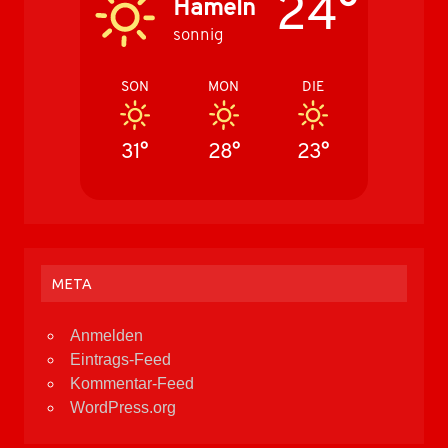
24°
Hameln
sonnig
SON
MON
DIE
31°
28°
23°
META
Anmelden
Eintrags-Feed
Kommentar-Feed
WordPress.org