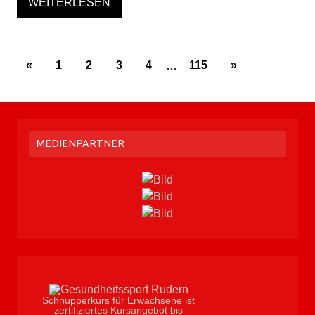
WEITERLESEN
«
1
2
3
4
…
115
»
MEDIENPARTNER
Schnupperkurs für Erwachsene ist
zertifiziertes Kursangebot bis